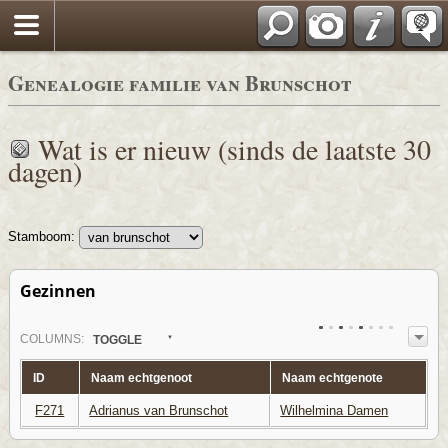
*Nederlands
Genealogie familie van Brunschot
Wat is er nieuw (sinds de laatste 30
dagen)
Stamboom:
Gezinnen
COL
UMN
S:
TOGGLE
ID
Naam echtgenoot
Naam echtgenote
F271
Adrianus van Brunschot
Wilhelmina Damen