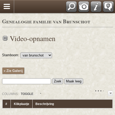
*Nederlands
Genealogie familie van Brunschot
Video-opnamen
Stamboom:
» Zie Galerij
COL
UMN
S:
TOGGLE
#
Klikplaatje
Beschrijving