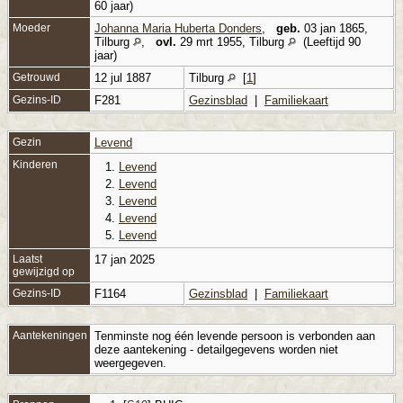
60 jaar)
Moeder
Johanna Maria Huberta Donders
,
geb.
03 jan 1865,
Tilburg
,
ovl.
29 mrt 1955, Tilburg
(Leeftijd 90
jaar)
Getrouwd
12 jul 1887
Tilburg
[
1
]
Gezins-ID
F281
Gezinsblad
|
Familiekaart
Gezin
Levend
Kinderen
1.
Levend
2.
Levend
3.
Levend
4.
Levend
5.
Levend
Laatst
17 jan 2025
gewijzigd op
Gezins-ID
F1164
Gezinsblad
|
Familiekaart
Aantekeningen
Tenminste nog één levende persoon is verbonden aan
deze aantekening - detailgegevens worden niet
weergegeven.