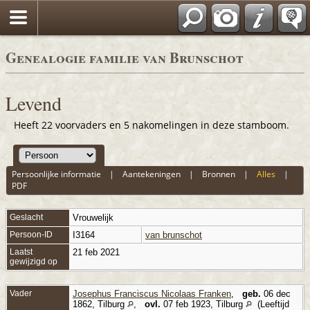
*Nederlands
Genealogie familie van Brunschot
Levend
Heeft 22 voorvaders en 5 nakomelingen in deze stamboom.
Persoonlijke informatie
|
Aantekeningen
|
Bronnen
|
Alles
|
PDF
Geslacht
Vrouwelijk
Persoon-ID
I3164
van brunschot
Laatst
21 feb 2021
gewijzigd op
Vader
Josephus Franciscus Nicolaas Franken
,
geb.
06 dec
1862, Tilburg
,
ovl.
07 feb 1923, Tilburg
(Leeftijd