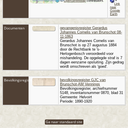
=
©
OpenStreetMap
contributors.
Link
naar
Google
Earth
Documenten
gevangenisregister Gerardus
Johannes Cornelis van Brunschot 08-
11-1863
Gerardus Johannes Cornelis van
Brunschot is op 27 augustus 1884
door de Rechtbank te 's-
Hertogenbosch veroordeeld voor
mishandeling. De opgelegde straf is 7
dagen eenzame opsluiting. Zijn gedrag
wordt omschreven als 'goed'.
Bevolkingsregister
bevolkingsregister GJC van
Brunschot-AM Vennings
Bevolkingsregister, archiefnummer
5148, inventarisnummer 0870, blad 31
Gemeente: Helvoirt
Periode: 1890-1920
Ga naar standaard site