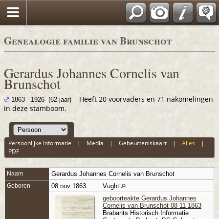
*Nederlands
Genealogie familie van Brunschot
Gerardus Johannes Cornelis van
Brunschot
Heeft 20 voorvaders en 71 nakomelingen
1863 - 1926 (62 jaar)
in deze stamboom.
Persoonlijke informatie
|
Media
|
Gebeurteniskaart
|
Alles
|
PDF
Naam
Gerardus Johannes Cornelis
van Brunschot
Geboren
08 nov 1863
Vught
geboorteakte Gerardus Johannes
Cornelis van Brunschot 08-11-1863
Brabants Historisch Informatie