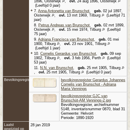
1896, Oisterwijk
,
ovl.
24 aug 1896, Oisterwijk
(Leeftijd 0 jaar)
+
7.
Anna Antonetta van Brunschot
,
geb.
02 jul 1897,
Oisterwijk
,
ovl.
13 mrt 1969, Tilburg
(Leeftijd 71
jaar)
8.
Petrus Andreas van Brunschot
,
geb.
02 mrt 1899,
Oisterwijk
,
ovl.
15 mei 1974, Tilburg
(Leeftijd
75 jaar)
9.
Adriana Francisca van Brunschot
,
geb.
01 mei
1900, Tilburg
,
ovl.
23 nov 1901, Tilburg
(Leeftijd 1 jaar)
+
10.
Cornelis Gerardus van Brunschot
,
geb.
09 sep
1902, Tilburg
,
ovl.
3 feb 1956, Perth
(Leeftijd
53 jaar)
11.
N.N. van Brunschot
,
geb.
25 mrt 1905, Tilburg
,
ovl.
25 mrt 1905, Tilburg
(Leeftijd 0 jaar)
Bevolkingsregister
bevolkingsregister Gerardus Johannes
Cornelis van Brunschot - Adriana
Maria Vennings
bevolkingsregister GJC van
Brunschot-AM Vennings-2.jpg
Bevolkingsregister, archiefnummer
5148, inventarisnummer 0870, blad 31
Gemeente: Helvoirt
Periode: 1890-1920
Laatst
28 jan 2019
gewijzigd op