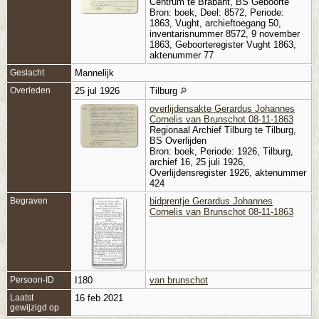
Centrum te Brabant, BS Geboorte
Bron: boek, Deel: 8572, Periode:
1863, Vught, archieftoegang 50,
inventaris­num­mer 8572, 9 november
1863, Geboorteregister Vught 1863,
aktenummer 77
Geslacht
Mannelijk
Overleden
25 jul 1926
Tilburg
overlijdensakte Gerardus Johannes
Cornelis van Brunschot 08-11-1863
Regionaal Archief Tilburg te Tilburg,
BS Overlijden
Bron: boek, Periode: 1926, Tilburg,
archief 16, 25 juli 1926,
Overlijdensregister 1926, aktenummer
424
Begraven
bidprentje Gerardus Johannes
Cornelis van Brunschot 08-11-1863
Persoon-ID
I180
van brunschot
Laatst
16 feb 2021
gewijzigd op