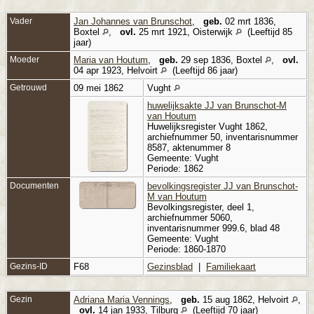
Vader
Jan Johannes van Brunschot
,
geb.
02 mrt 1836,
Boxtel
,
ovl.
25 mrt 1921, Oisterwijk
(Leeftijd 85
jaar)
Moeder
Maria van Houtum
,
geb.
29 sep 1836, Boxtel
,
ovl.
04 apr 1923, Helvoirt
(Leeftijd 86 jaar)
Getrouwd
09 mei 1862
Vught
huwelijksakte JJ van Brunschot-M
van Houtum
Huwelijksregister Vught 1862,
archiefnummer 50, inventarisnummer
8587, aktenummer 8
Gemeente: Vught
Periode: 1862
Documenten
bevolkingsregister JJ van Brunschot-
M van Houtum
Bevolkingsregister, deel 1,
archiefnummer 5060,
inventarisnummer 999.6, blad 48
Gemeente: Vught
Periode: 1860-1870
Gezins-ID
F68
Gezinsblad
|
Familiekaart
Gezin
Adriana Maria Vennings
,
geb.
15 aug 1862, Helvoirt
,
ovl.
14 jan 1933, Tilburg
(Leeftijd 70 jaar)