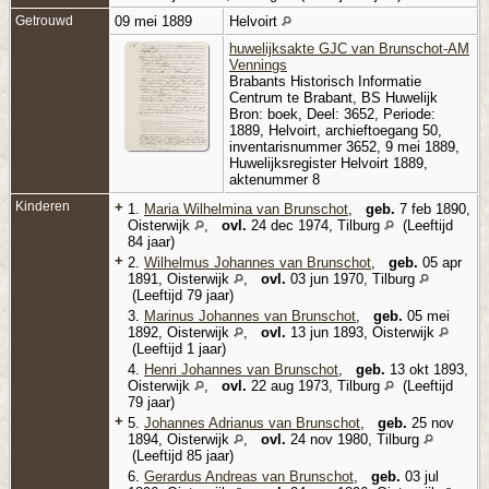
Getrouwd
09 mei 1889
Helvoirt
huwelijksakte GJC van Brunschot-AM
Vennings
Brabants Historisch Informatie
Centrum te Brabant, BS Huwelijk
Bron: boek, Deel: 3652, Periode:
1889, Helvoirt, archieftoegang 50,
inventaris­num­mer 3652, 9 mei 1889,
Huwelijksregister Helvoirt 1889,
aktenummer 8
Kinderen
+
1.
Maria Wilhelmina van Brunschot
,
geb.
7 feb 1890,
Oisterwijk
,
ovl.
24 dec 1974, Tilburg
(Leeftijd
84 jaar)
+
2.
Wilhelmus Johannes van Brunschot
,
geb.
05 apr
1891, Oisterwijk
,
ovl.
03 jun 1970, Tilburg
(Leeftijd 79 jaar)
3.
Marinus Johannes van Brunschot
,
geb.
05 mei
1892, Oisterwijk
,
ovl.
13 jun 1893, Oisterwijk
(Leeftijd 1 jaar)
4.
Henri Johannes van Brunschot
,
geb.
13 okt 1893,
Oisterwijk
,
ovl.
22 aug 1973, Tilburg
(Leeftijd
79 jaar)
+
5.
Johannes Adrianus van Brunschot
,
geb.
25 nov
1894, Oisterwijk
,
ovl.
24 nov 1980, Tilburg
(Leeftijd 85 jaar)
6.
Gerardus Andreas van Brunschot
,
geb.
03 jul