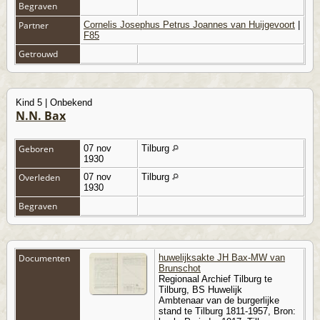
Begraven
Partner
Cornelis Josephus Petrus Joannes van Huijgevoort
|
F85
Getrouwd
Kind 5 | Onbekend
N.N. Bax
Geboren
07 nov
Tilburg
1930
Overleden
07 nov
Tilburg
1930
Begraven
Documenten
huwelijksakte JH Bax-MW van
Brunschot
Regionaal Archief Tilburg te
Tilburg, BS Huwelijk
Ambtenaar van de burgerlijke
stand te Tilburg 1811-1957, Bron: