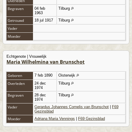
Overleden
Begraven
04 feb
Tilburg
1963
Getrouwd
18 jul 1917
Tilburg
Vader
Moeder
Echtgenote | Vrouwelijk
Maria Wilhelmina van Brunschot
Geboren
7 feb 1890
Oisterwijk
Overleden
24 dec
Tilburg
1974
Begraven
28 dec
Tilburg
1974
Vader
Gerardus Johannes Cornelis van Brunschot
|
F69
Gezinsblad
Moeder
Adriana Maria Vennings
|
F69 Gezinsblad