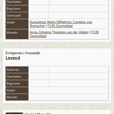
Overleden
Begraven
Getrouwd
Vader
Augustinus Marie Wilhelmus Cornelus van
Brunschot
|
F135 Gezinsblad
Moeder
Anna Johanna Theodora van der Velden
|
F135
Gezinsblad
Echtgenote | Vrouwelijk
Levend
Geboren
Overleden
Begraven
Vader
Moeder