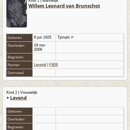
Kind 1 | Mannelijk
Willem Leonard van Brunschot
Geboren
8 jun 1925
Tjimahi
Overleden
19 nov
2009
Begraven
Partner
Levend
|
F909
Getrouwd
Kind 2 | Vrouwelijk
+
Levend
Geboren
Overleden
Begraven